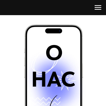
О
НАС